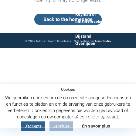
looking for may no longer exist.
RC beheerder
Keyman of
Back to the homepage
omzetverzekering
Persoonlijke ongevallen
Bijstand
© 2022 Infinia D’hondt & Partners – Site réalisé par
ArnoStudio
Overlijden
Personeelsbescherming
Werkongeluk
Groepsverzekering
Hospitalisatie
Schade
Contact
Cookies
MyBroker
We gebruiken cookies om de op onze site aangeboden diensten
e-GOR
en functies te bieden en om de ervaring van onze gebruikers te
Zelfstandigen & KMO
verbeteren. Cookies zijn gegevens die worden gedownload of
Medische beroepen
opgeslagen op uw computer of een ander apparaat.
Particulieren
En savoir plus
J'accepte
Je refuse