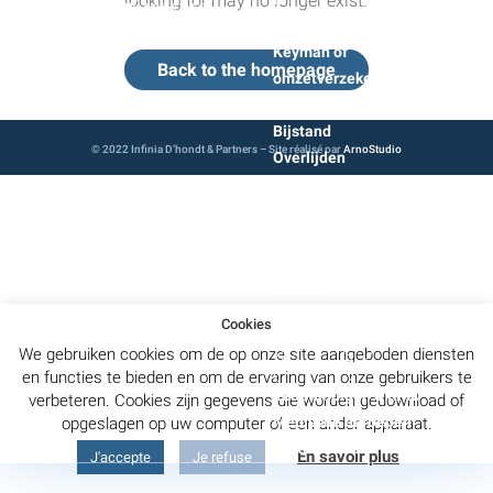
looking for may no longer exist.
RC beheerder
Keyman of
Back to the homepage
omzetverzekering
Persoonlijke ongevallen
Bijstand
© 2022 Infinia D’hondt & Partners – Site réalisé par
ArnoStudio
Overlijden
Personeelsbescherming
Werkongeluk
Groepsverzekering
Hospitalisatie
Schade
Contact
Cookies
MyBroker
We gebruiken cookies om de op onze site aangeboden diensten
e-GOR
en functies te bieden en om de ervaring van onze gebruikers te
Zelfstandigen & KMO
verbeteren. Cookies zijn gegevens die worden gedownload of
Medische beroepen
opgeslagen op uw computer of een ander apparaat.
Particulieren
En savoir plus
J'accepte
Je refuse