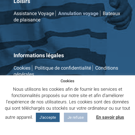
Loisirs
Assistance Voyage
Annulation voyage
Bateaux
de plaisance
Informations légales
Cookies
Politique de confidentialité
Conditions
générales
Cookies
Nous utilisons les cookies afin de fournir les services et
fonctionnalités proposés sur notre site et afin d’améliorer
l’expérience de nos utilisateurs. Les cookies sont des données
qui sont téléchargés ou stockés sur votre ordinateur ou sur tout
autre appareil.
En savoir plus
J'accepte
Je refuse
© 2022 LOSANGE D’HONDT