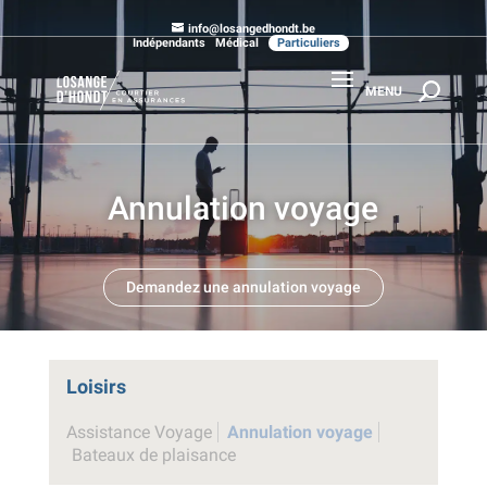
info@losangedhondt.be
Indépendants
Médical
Particuliers
Annulation voyage
Demandez une annulation voyage
Loisirs
Assistance Voyage
Annulation voyage
Bateaux de plaisance