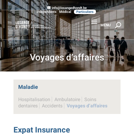
info@losangedhondt.be
Indépendants
Médical
Particuliers
Voyages d’affaires
Maladie
Hospitalisation
Ambulatoire
Soins
dentaires
Accidents
Voyages d’affaires
Expat Insurance