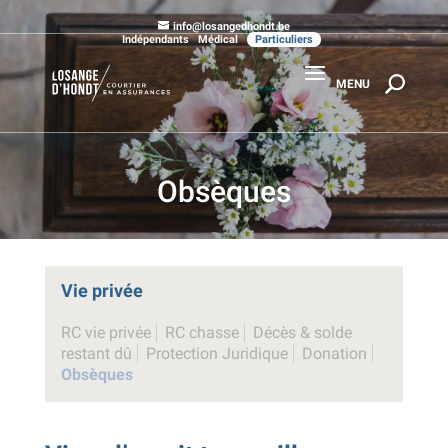
info@losangedhondt.be
Indépendants
Médical
Particuliers
Obsèques
Vie privée
RC vie privée
RC chasse
Décès & solde
restant dû
Protection Juridique
Donation
Obsèques