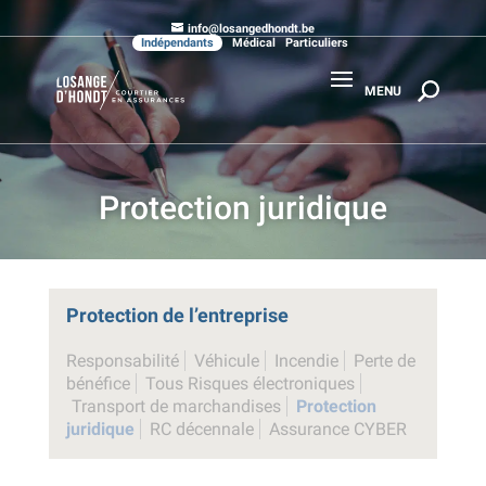
info@losangedhondt.be
Indépendants
Médical
Particuliers
Protection juridique
Protection de l’entreprise
Responsabilité
Véhicule
Incendie
Perte de
bénéfice
Tous Risques électroniques
Transport de marchandises
Protection
juridique
RC décennale
Assurance CYBER