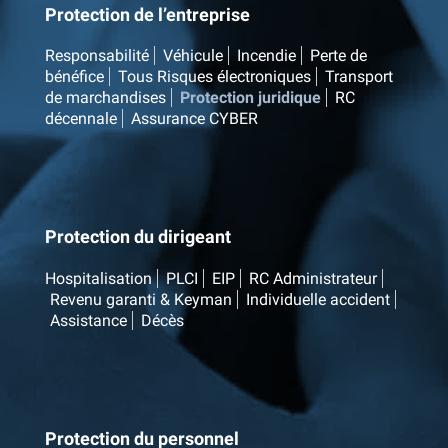
Protection de l’entreprise
Responsabilité
Véhicule
Incendie
Perte de
bénéfice
Tous Risques électroniques
Transport
de marchandises
Protection juridique
RC
décennale
Assurance CYBER
Protection du dirigeant
Hospitalisation
PLCI
EIP
RC Administrateur
Revenu garanti & Keyman
Individuelle accident
Assistance
Décès
Protection du personnel