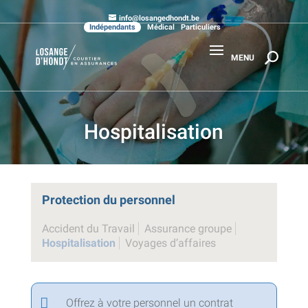
info@losangedhondt.be
Indépendants
Médical
Particuliers
Hospitalisation
Protection du personnel
Accident du Travail
Assurance groupe
Hospitalisation
Voyages d’affaires
Offrez à votre personnel un contrat