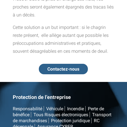
proches seront également épargnés des tracas liés
à un décès.
Cette solution a un but important : si le chagrin
reste présent, elle allège autant que possible les
préoccupations administratives et pratiques,
souvent désagréables en ces moments de deuil.
Contactez-nous
Protection de l’entreprise
Responsabilité
Véhicule
Incendie
Perte de
bénéfice
Tous Risques électroniques
Transport
de marchandises
Protection juridique
RC
décennale
Assurance CYBER