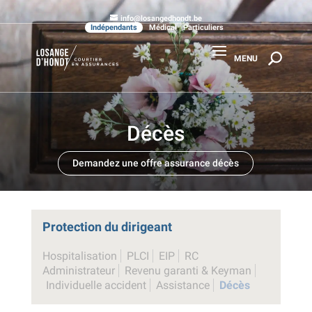
info@losangedhondt.be
Indépendants
Médical
Particuliers
Décès
Demandez une offre assurance décès
Protection du dirigeant
Hospitalisation
PLCI
EIP
RC
Administrateur
Revenu garanti & Keyman
Individuelle accident
Assistance
Décès