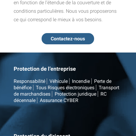
en fonction de l’étendue de la couverture et de
conditions particulières. Nous vous proposerons
ce qui correspond le mieux à vos besoins.
Contactez-nous
Protection de l’entreprise
Responsabilité
Véhicule
Incendie
Perte de
bénéfice
Tous Risques électroniques
Transport
de marchandises
Protection juridique
RC
décennale
Assurance CYBER