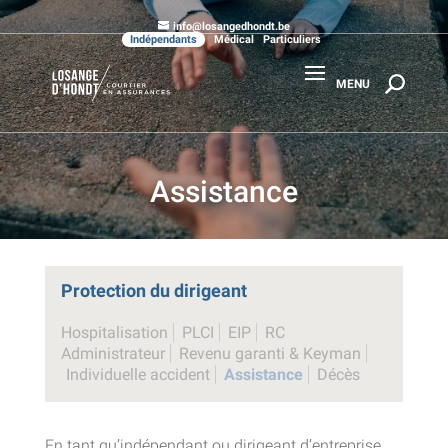
info@losangedhondt.be
Indépendants
Médical
Particuliers
Assistance
Protection du dirigeant
Hospitalisation
PLCI
EIP
RC
Administrateur
Revenu garanti & Keyman
Individuelle accident
Assistance
Décès
En tant qu’indépendant ou dirigeant d’entreprise,